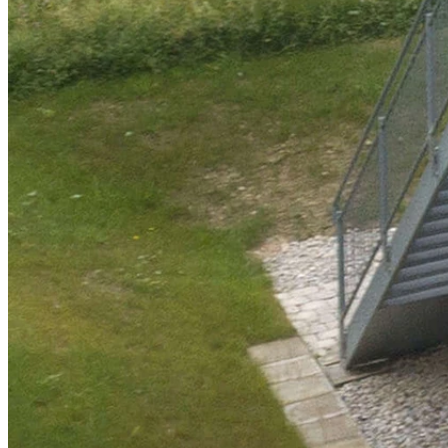
Bürogebäude Recipharm, Wasserburg
Projekt-Info
Das Pharmaunternehmen Recipharm bietet weltweit
maßgeschneiderte Entwicklungs- und Herstellungs-Dienstleistungen
inklusive einer Vielzahl von Darreichungsformen für Medikamente
sowie Inhalationsprodukte- und -geräte.
Der Standort Wasserburg ist ein Kompetenzzentrum für die
Gefriertrocknung in Fläschchen mit hochautomatisierter,
hochmoderner Ausrüstung. Auch die aseptische Abfüllung kleiner
Volumina in Fläschchen oder Ampullen wird angeboten.
Um den Standort für die nächsten zwei Jahrzehnte zukunftsfähig zu
gestalten, werden umfangreiche Erweiterungs- und
Umbaumaßnahmen durchgeführt. Unter anderem soll das älteste
Bestandsgebäude, wenn möglich, abgerissen und durch einen
Neubau mit identischer Fassadengestaltung ersetzt werden. Für die
Schaffung von ca. 40
temporären Büroarbeitsplätzen
wurde ein