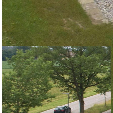
Containergebäude aus 3750 PLUS 60 Einheiten in 2-geschossiger
Bauweise errichtet. Die Büroräume sind mit Teppichboden
ausgestattet. Die IT-Installation und Brandmeldeanlage wurden nach
Kundenwunsch ausgeführt. Um eine längere Standzeit über 24
Monate zu gewährleisten, wurde das Gebäude mit einem
Zusatzdach versehen.
Außen