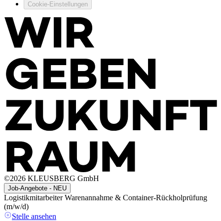
Cookie-Einstellungen
©
2026
KLEUSBERG GmbH
Job-Angebote - NEU
Logistikmitarbeiter Warenannahme & Container-Rückholprüfung
T
(m/w/d)
Stelle ansehen