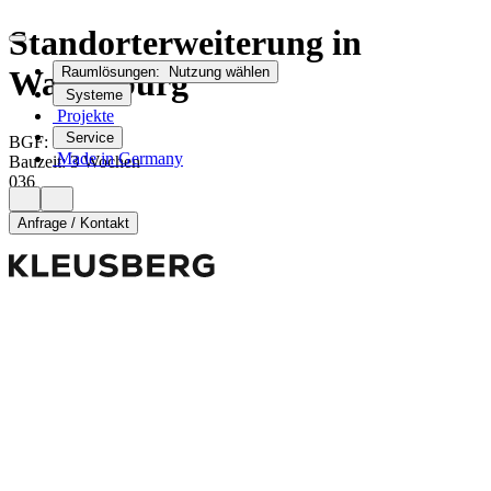
Standorterweiterung in
Wasserburg
Raumlösungen:
Nutzung wählen
Systeme
Projekte
2
Service
BGF:
610
m
Made in Germany
Bauzeit
:
3 Wochen
036
Anfrage / Kontakt