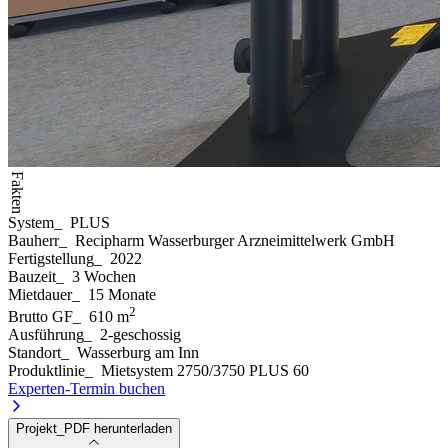
Fakten
System
_
PLUS
Bauherr
_
Recipharm Wasserburger Arzneimittelwerk GmbH
Fertigstellung
_
2022
Bauzeit
_
3 Wochen
Mietdauer
_
15 Monate
2
Brutto GF
_
610 m
Ausführung
_
2-geschossig
Standort
_
Wasserburg am Inn
Produktlinie
_
Mietsystem 2750/3750 PLUS 60
Experten-Termin buchen
Projekt_PDF herunterladen