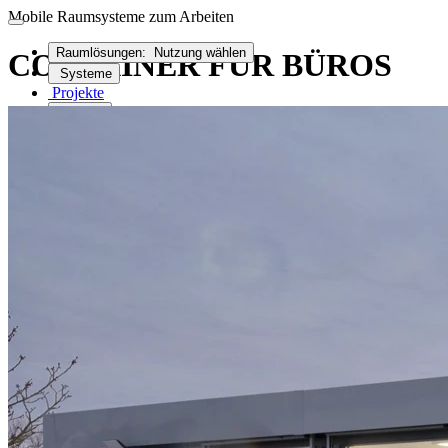
Mobile Raumsysteme zum Arbeiten
Raumlösungen:
Nutzung wählen
CONTAINER FÜR BÜROS
Systeme
Projekte
Service
Made in Germany
Anfrage / Kontakt