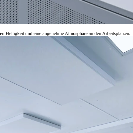
n Helligkeit und eine angenehme Atmosphäre an den Arbeitsplätzen.