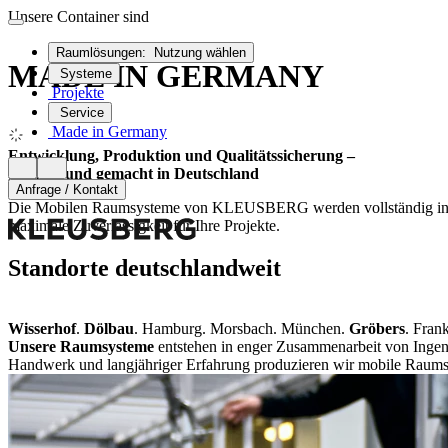
Unsere Container sind
Raumlösungen:
Nutzung wählen
MADE IN GERMANY
Systeme
Projekte
Service
Made in Germany
Entwicklung, Produktion und Qualitätssicherung –
gedacht und gemacht in Deutschland
Anfrage / Kontakt
Die Mobilen Raumsysteme von KLEUSBERG werden vollständig in Deuts
maximale Zuverlässigkeit für Ihre Projekte.
Standorte
deutschlandweit
Wisserhof
.
Dölbau
. Hamburg. Morsbach. München.
Gröbers
. Frank
Unsere Raumsysteme
entstehen in enger Zusammenarbeit von Ingen
Handwerk und langjähriger Erfahrung produzieren wir mobile Raumsy