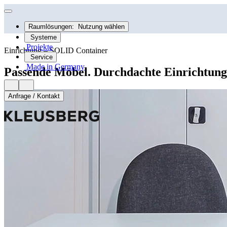
Raumlösungen:
Nutzung wählen
Systeme
Projekte
Einrichtung – SOLID Container
Service
Made in Germany
Passende Möbel. Durchdachte Einrichtung.
Anfrage / Kontakt